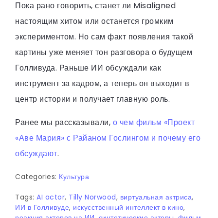
Пока рано говорить, станет ли Misaligned
настоящим хитом или останется громким
экспериментом. Но сам факт появления такой
картины уже меняет тон разговора о будущем
Голливуда. Раньше ИИ обсуждали как
инструмент за кадром, а теперь он выходит в
центр истории и получает главную роль.
Ранее мы рассказывали,
о чем фильм «Проект
«Аве Мария» с Райаном Гослингом и почему его
обсуждают
.
Categories:
Культура
Tags:
AI actor
,
Tilly Norwood
,
виртуальная актриса
,
ИИ в Голливуде
,
искусственный интеллект в кино
,
реакция актеров на ИИ
,
синтетические актеры
,
фильм