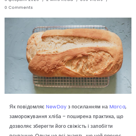
0 Comments
Як повідомляє
NewDay
з посиланням на
Marca
,
заморожування хліба – поширена практика, що
дозволяє зберегти його свіжість і запобігти
псуванню. Однак не всі знають, що цей процес