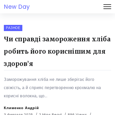
New Day
РАЗНОЕ
Чи справді замороження хліба
робить його кориснішим для
здоров’я
Заморожування хліба не лише зберігає його
свіжість, а й сприяє перетворенню крохмалю на
корисні волокна, що...
Клименко Андрій
3 февраля 2025
2 Mins Read
896 Views