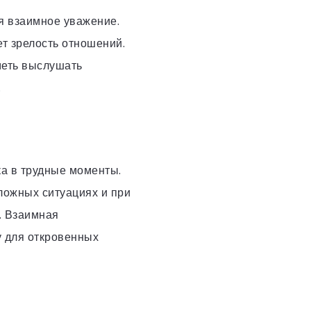
я взаимное уважение.
ет зрелость отношений.
меть выслушать
.
а в трудные моменты.
ложных ситуациях и при
. Взаимная
у для откровенных