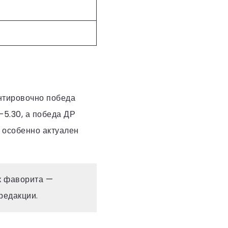
нтировочно победа
–5.30, а победа ДР
 особенно актуален
ск фаворита —
редакции.