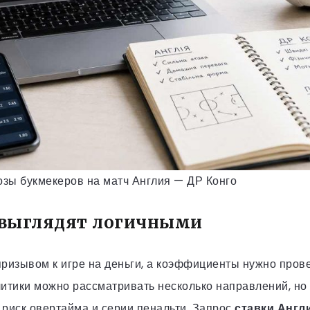
зы букмекеров на матч Англия — ДР Конго
 выглядят логичными
призывом к игре на деньги, а коэффициенты нужно пров
итики можно рассматривать несколько направлений, но 
 риск овертайма и серии пенальти. Запрос
ставки Англ