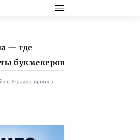
ла — где
нты букмекеров
йн в Украине, прогноз