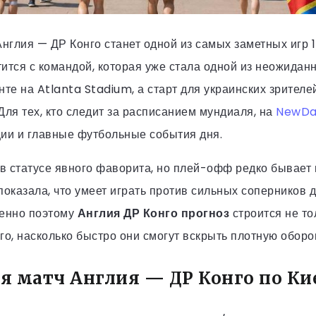
нглия — ДР Конго станет одной из самых заметных игр 1
тится с командой, которая уже стала одной из неожида
нте на Atlanta Stadium, а старт для украинских зрителе
Для тех, кто следит за расписанием мундиаля, на
NewDa
ции и главные футбольные события дня.
 в статусе явного фаворита, но плей-офф редко бывает
показала, что умеет играть против сильных соперников
менно поэтому
Англия ДР Конго прогноз
строится не то
того, насколько быстро они смогут вскрыть плотную оборо
ся матч Англия — ДР Конго по Ки