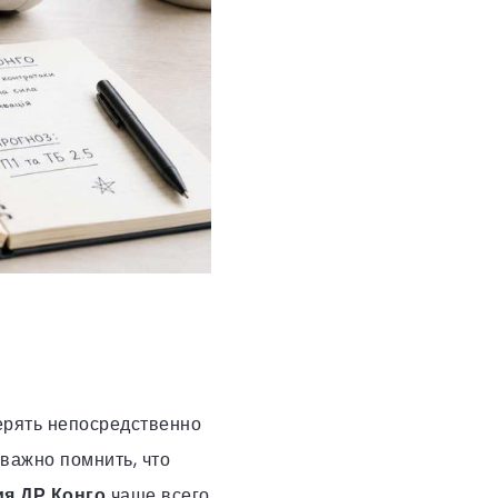
ерять непосредственно
важно помнить, что
ия ДР Конго
чаще всего