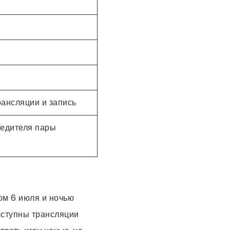
нсляции и запись
бедителя пары
ом 6 июля и ночью
оступны трансляции