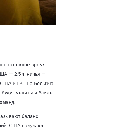
о в основное время
ША — 2.54, ничья —
 США и 1.86 на Бельгию.
ы
будут меняться ближе
команд.
казывают баланс
рий. США получают