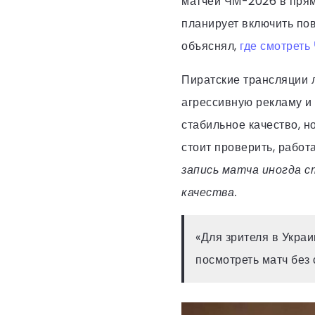
матчей ЧМ-2026 в прямо
планирует включить по
объяснял,
где смотреть
Пиратские трансляции л
агрессивную рекламу и 
стабильное качество, н
стоит проверить, работ
запись матча иногда с
качества.
«Для зрителя в Украи
посмотреть матч без 