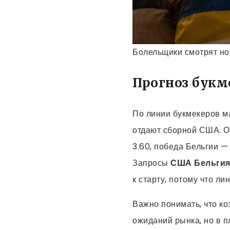
Болельщики смотрят но
Прогноз букм
По линии букмекеров м
отдают сборной США. О
3.60, победа Бельгии —
Запросы
США Бельгия
к старту, потому что ли
Важно понимать, что к
ожиданий рынка, но в 