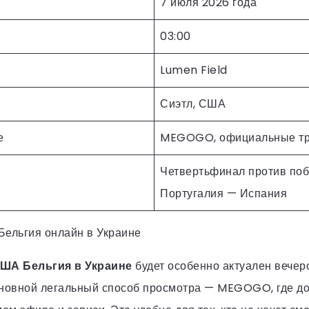
7 июля 2026 года
03:00
Lumen Field
Сиэтл, США
е
MEGOGO, официальные тра
Четвертьфинал против по
Португалия — Испания
Бельгия онлайн в Украине
США Бельгия в Украине
будет особенно актуален вечер
сновной легальный способ просмотра — MEGOGO, где д