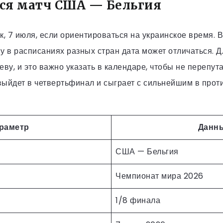
тся матч США — Бельгия
к, 7 июля, если ориентироваться на украинское время. 
у в расписаниях разных стран дата может отличаться. 
еву, и это важно указать в календаре, чтобы не перепут
выйдет в четвертьфинал и сыграет с сильнейшим в прот
раметр
Данн
США — Бельгия
Чемпионат мира 2026
1/8 финала