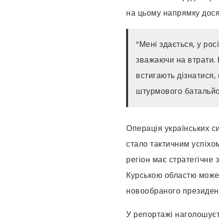
на цьому напрямку досяг
“Мені здається, у рос
зважаючи на втрати. 
встигають дізнатися,
штурмового батальйон
Операція українських с
стало тактичним успіхо
регіон має стратегічне 
Курською областю може 
новообраного президе
У репортажі наголошуєть