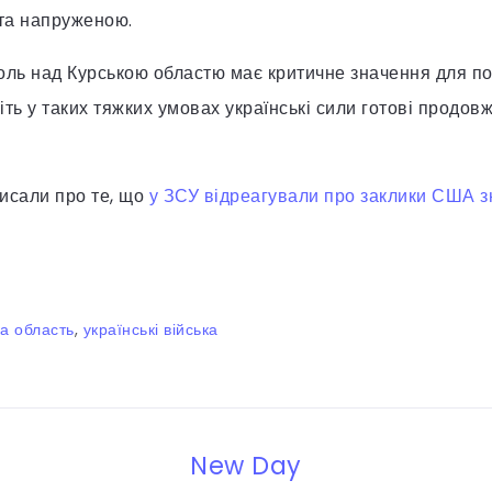
та напруженою.
оль над Курською областю має критичне значення для п
віть у таких тяжких умовах українські сили готові продовж
исали про те, що
у ЗСУ відреагували про заклики США з
а область
,
українські війська
New Day