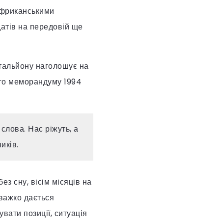
африканськими
датів на передовій ще
атальйону наголошує на
ого меморандуму 1994
слова. Нас ріжуть, а
иків.
ез сну, вісім місяців на
 важко дається
увати позиції, ситуація