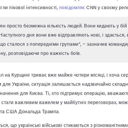
ли пікової інтенсивності,
повідомляє
CNN у своєму репо
іян просто безмежна кількість людей. Вони кидають у бій 
Наступного дня вони вже відправляють нові, і здається, 
 що сталося з попередніми групами”, – зазначив команд
у, розповідаючи про важкість боїв.
ил на Курщині триває вже майже чотири місяці, і хоча с
м для України, ситуація залишається надзвичайно складн
значення для Києва. Ті, хто підтримує операцію, вважают
стати важливим важелем у майбутніх переговорах, можл
нта США Дональда Трампа.
ся, що українські військові стикаються з різноманітним