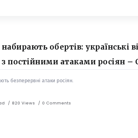
 набирають обертів: українські в
 з постійними атаками росіян –
ають безперервні атаки росіян.
ead
820 Views
0 Comments