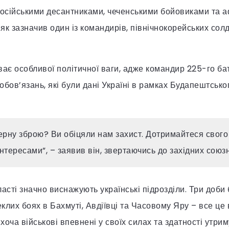
російськими десантниками, чеченськими бойовиками та 
як зазначив один із командирів, північнокорейських сол
буває особливої політичної ваги, адже командир 225-го б
обов’язань, які були дані Україні в рамках Будапештськ
рну зброю? Ви обіцяли нам захист. Дотримайтеся свого 
нтересами”, – заявив він, звертаючись до західних союзн
ласті значно виснажують українські підрозділи. Три доби б
еклих боях в Бахмуті, Авдіївці та Часовому Яру – все це
 хоча військові впевнені у своїх силах та здатності утрим