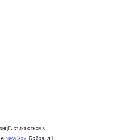
иції, стикаються з
ше
NewDay
. Бойові дії