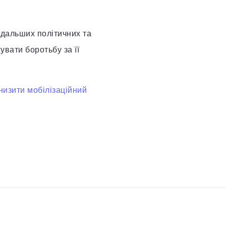
одальших політичних та
увати боротьбу за її
низити мобілізаційний