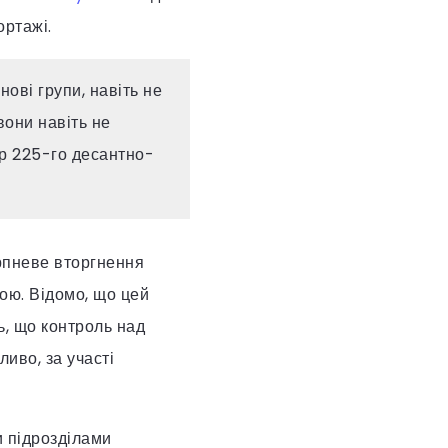
ртажі.
нові групи, навіть не
вони навіть не
ир 225-го десантно-
ерпневе вторгнення
ою. Відомо, що цей
ь, що контроль над
иво, за участі
и підрозділами