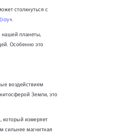
может столкнуться с
Day
».
е нашей планеты,
дей. Особенно это
ные воздействием
гнитосферой Земли, это
, который измеряет
ем сильнее магнитная