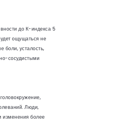
ивности до К-индекса 5
будет ощущаться не
е боли, усталость,
чно-сосудистыми
 головокружение,
олеваний. Люди,
и изменения более