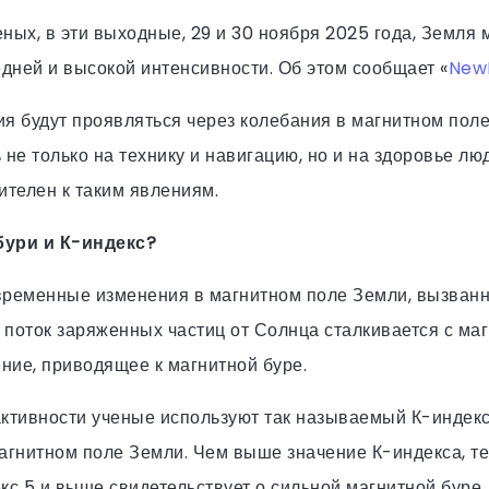
ных, в эти выходные, 29 и 30 ноября 2025 года, Земля 
дней и высокой интенсивности. Об этом сообщает «
New
ия будут проявляться через колебания в магнитном пол
 не только на технику и навигацию, но и на здоровье лю
вителен к таким явлениям.
бури и К-индекс?
временные изменения в магнитном поле Земли, вызван
а поток заряженных частиц от Солнца сталкивается с ма
ние, приводящее к магнитной буре.
активности ученые используют так называемый К-индекс
магнитном поле Земли. Чем выше значение К-индекса, т
кс 5 и выше свидетельствует о сильной магнитной буре.