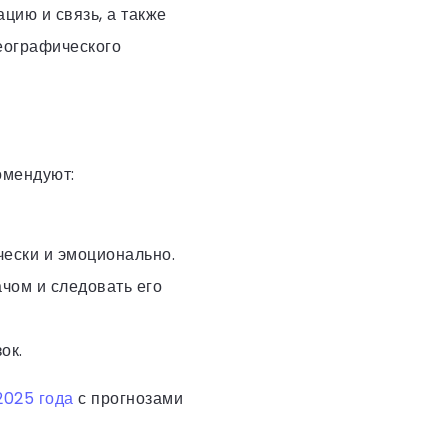
ацию и связь, а также
географического
омендуют:
чески и эмоционально.
чом и следовать его
ок.
2025 года
с прогнозами