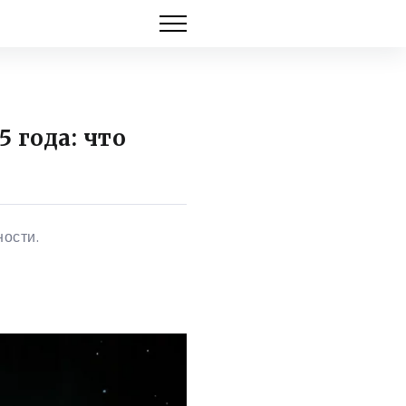
 года: что
ности.