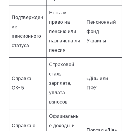
Есть ли
Подтвержден
право на
Пенсионный
ие
пенсию или
фонд
пенсионного
назначена ли
Украины
статуса
пенсия
Страховой
стаж,
Справка
«Дія» или
зарплата,
ОК-5
ПФУ
уплата
взносов
Официальны
Справка о
е доходы и
Портал «Дія»