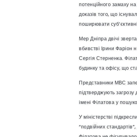
потенційного замаху на
доказів того, що існува
поширювати суб’єктивні
Мер Дніпра двічі зверт
вбивстві Ірини Фаріон н
Сергія Стерненка. Філа
будинку та офісу, що ст
Представники МВС запев
підтверджують загрозу 
імені Філатова у пошуко
У міністерстві підкресл
“подвійних стандартів”,
Філатова не фігурувало