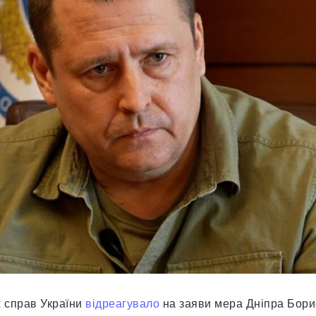
х справ України
відреагувало
на заяви мера Дніпра Бори