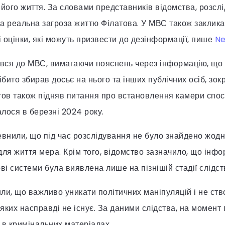
 його життя. За словами представників відомства, розсл
ла реальна загроза життю Філатова. У МВС також заклика
 оцінки, які можуть призвести до дезінформації, пише
Ne
ався до МВС, вимагаючи пояснень через інформацію, що
ібито збирав досьє на нього та інших публічних осіб, зок
тов також підняв питання про встановлення камери спо
алося в березні 2024 року.
нили, що під час розслідування не було знайдено жодни
для життя мера. Крім того, відомство зазначило, що інф
ві системи була виявлена лише на пізнішій стадії слідст
или, що важливо уникати політичних маніпуляцій і не ст
 яких насправді не існує. За даними слідства, на момент
 в кримінальних матеріалах.