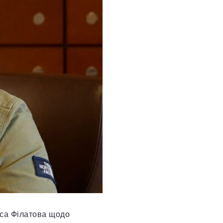
са Філатова щодо