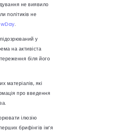
ідування не виявило
ли політиків не
wDay
.
 підозрюваний у
рема на активіста
стереження біля його
х матеріалів, які
ормація про введення
ва.
ворювати ілюзію
 перших брифінгів ім’я