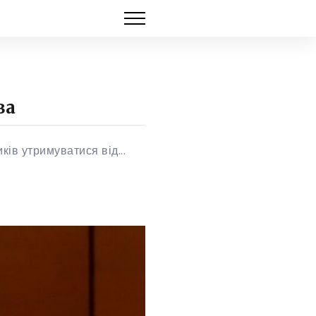
ва
ів утримуватися від...