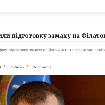
ли підготовку замаху на Філато
кт підготовки замаху на його життя та закликало політик
ad
600 Views
0 Comments