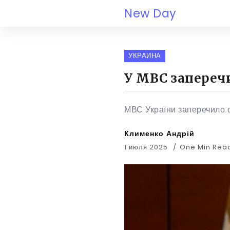
New Day
УКРАИНА
У МВС заперечи
МВС України заперечило фа
Клименко Андрій
1 июля 2025
One Min Re