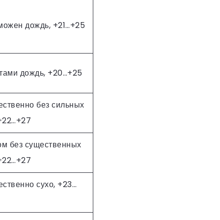
можен дождь, +21…+25
тами дождь, +20…+25
ственно без сильных
 +22…+27
ом без существенных
 +22…+27
ственно сухо, +23…