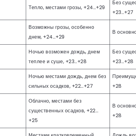
Без суще
Тепло, местами грозы, +24…+29
+23…+27
Возможны грозы, особенно
В основн
днем, +24…+29
Ночью возможен дождь, днем
Без суще
теплее и суше, +23…+28
+23…+28
Ночью местами дождь, днем без
Преимуще
сильных осадков, +22…+27
+28
Облачно, местами без
В основно
существенных осадков, +22…
+28
+25
Местами кратковременный
Дождь во