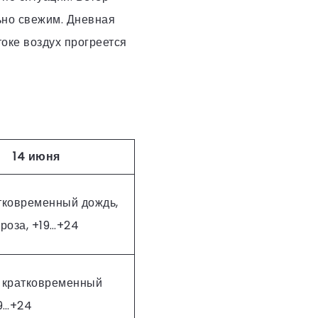
ьно свежим. Дневная
токе воздух прогреется
14 июня
тковременный дождь,
роза, +19…+24
 кратковременный
19…+24