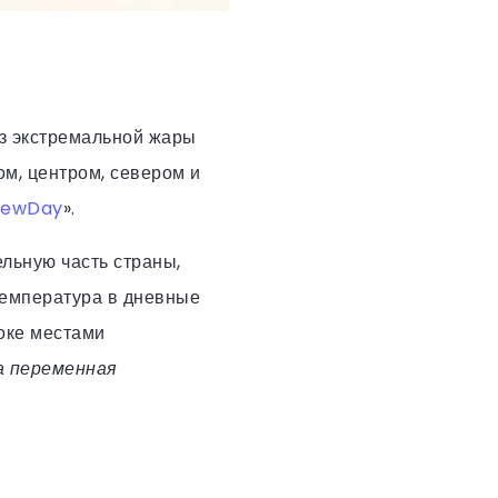
ез экстремальной жары
м, центром, севером и
ewDay
».
льную часть страны,
 Температура в дневные
токе местами
а переменная