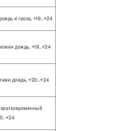
ождь и гроза, +19…+24
можен дождь, +19…+24
тами дождь, +20…+24
 кратковременный
20…+24