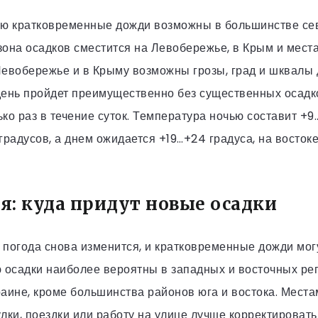
очью кратковременные дожди возможны в большинстве се
она осадков сместится на Левобережье, в Крым и места
евобережье и в Крыму возможны грозы, град и шквалы 
день пройдет преимущественно без существенных осадко
ко раз в течение суток. Температура ночью составит +9…
градусов, а днем ожидается +19…+24 градуса, на восток
я: куда придут новые осадки
, погода снова изменится, и кратковременные дожди мог
 осадки наиболее вероятны в западных и восточных рег
аине, кроме большинства районов юга и востока. Мест
лки, поездки или работу на улице лучше корректировать