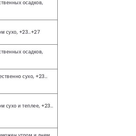
ственных осадков,
ом сухо, +23…+27
ственных осадков,
ственно сухо, +23…
м сухо и теплее, +23…
зможен утром и днем,