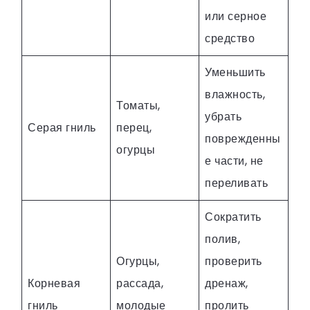
или серное
средство
Уменьшить
влажность,
Томаты,
убрать
Серая гниль
перец,
поврежденны
огурцы
е части, не
переливать
Сократить
полив,
Огурцы,
проверить
Корневая
рассада,
дренаж,
гниль
молодые
пролить