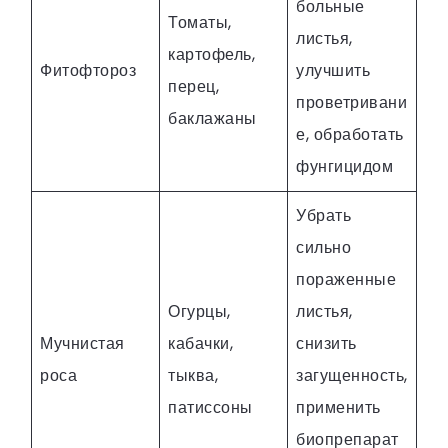
больные
Томаты,
листья,
картофель,
Фитофтороз
улучшить
перец,
проветривани
баклажаны
е, обработать
фунгицидом
Убрать
сильно
пораженные
Огурцы,
листья,
Мучнистая
кабачки,
снизить
роса
тыква,
загущенность,
патиссоны
применить
биопрепарат