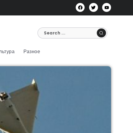
льтура
Разное