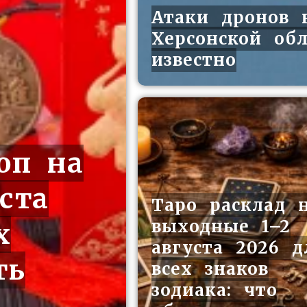
Атаки дронов 
Херсонской обл
известно
оп на
ста
Таро расклад 
выходные 1–2
х
августа 2026 д
ть
всех знаков
зодиака: что