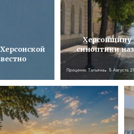
Херсонщину н
 Херсонской
синоптики наз
звестно
Проценко Татьяна
5 Августа 