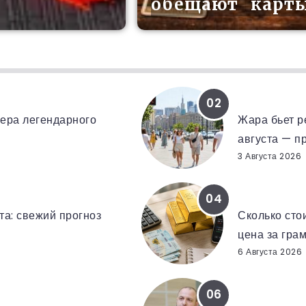
обещают карт
ДОЖДИ И ГР
ьера легендарного
Жара бьет р
августа — п
3 Августа 2026
ЗОЛОТО В УК
та: свежий прогноз
Сколько стои
цена за гра
6 Августа 2026
ГЛАВА ВНЕШ