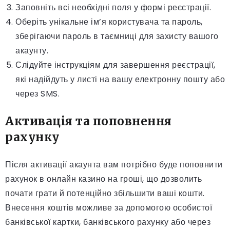
Заповніть всі необхідні поля у формі реєстрації.
Оберіть унікальне ім’я користувача та пароль,
зберігаючи пароль в таємниці для захисту вашого
акаунту.
Слідуйте інструкціям для завершення реєстрації,
які надійдуть у листі на вашу електронну пошту або
через SMS.
Активація та поповнення
рахунку
Після активації акаунта вам потрібно буде поповнити
рахунок в онлайн казино на гроші, що дозволить
почати грати й потенційно збільшити ваші кошти.
Внесення коштів можливе за допомогою особистої
банківської картки, банківського рахунку або через