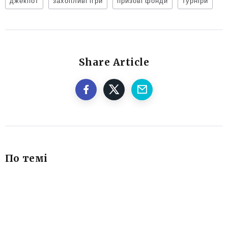
джекпот
захопливі ігри
призові фонди
турніри
Share Article
По темі