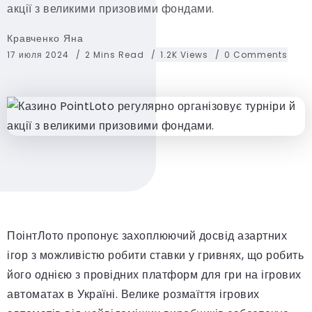
акції з великими призовими фондами.
Кравченко Яна
17 июля 2024
2 Mins Read
1.2K Views
0 Comments
ПоінтЛото пропонує захоплюючий досвід азартних
ігор з можливістю робити ставки у гривнях, що робить
його однією з провідних платформ для гри на ігрових
автоматах в Україні. Велике розмаїття ігрових