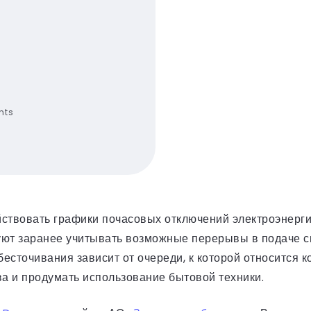
nts
действовать графики почасовых отключений электроэнер
уют заранее учитывать возможные перерывы в подаче с
бесточивания зависит от очереди, к которой относится к
а и продумать использование бытовой техники.