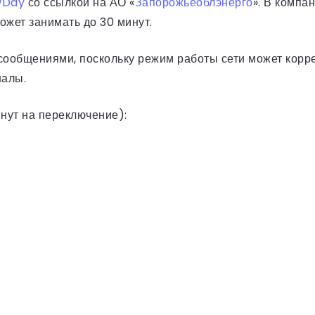
wDay
со ссылкой на АО «
Запорожьеоблэнерго
». В компа
ожет занимать до 30 минут.
ообщениями, поскольку режим работы сети может корре
налы.
инут на переключение):