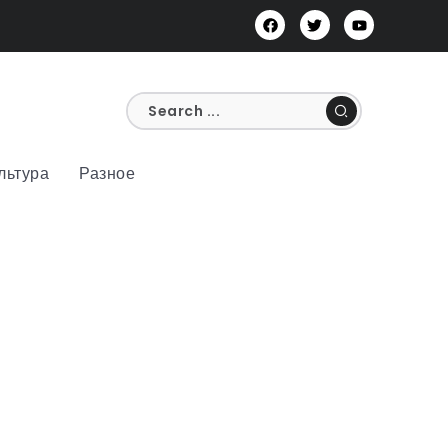
льтура
Разное