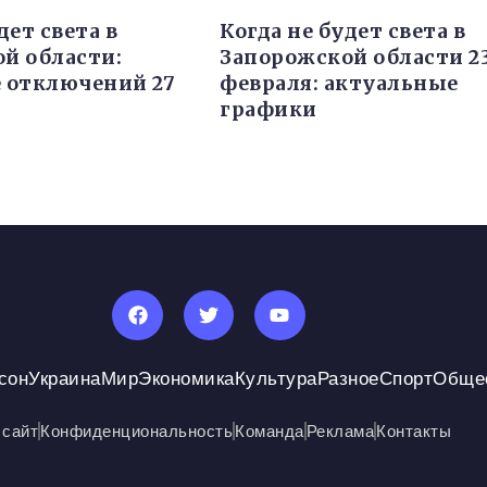
дет света в
Когда не будет света в
й области:
Запорожской области 2
 отключений 27
февраля: актуальные
графики
сон
Украина
Мир
Экономика
Культура
Разное
Спорт
Обще
 сайт
Конфиденциональность
Команда
Реклама
Контакты