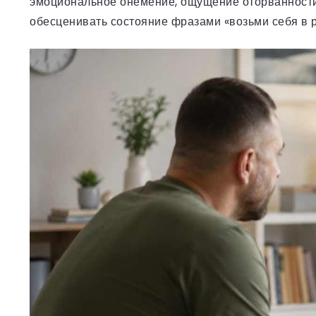
эмоциональное онемение, ощущение оторванности о
обесценивать состояние фразами «возьми себя в ру