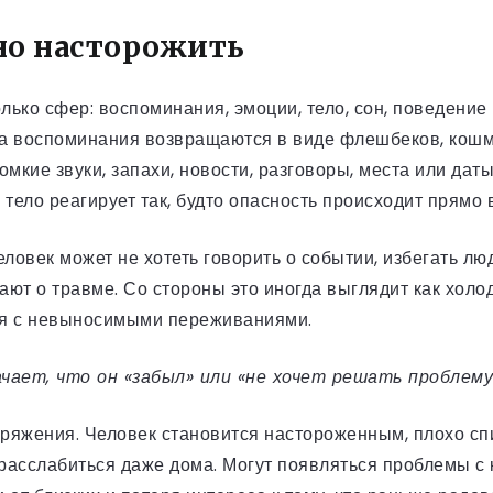
но насторожить
лько сфер: воспоминания, эмоции, тело, сон, поведение
а воспоминания возвращаются в виде флешбеков, кошма
мкие звуки, запахи, новости, разговоры, места или дат
 тело реагирует так, будто опасность происходит прямо 
ловек может не хотеть говорить о событии, избегать люде
ют о травме. Со стороны это иногда выглядит как холод
ься с невыносимыми переживаниями.
ачает, что он «забыл» или «не хочет решать проблему
пряжения. Человек становится настороженным, плохо спи
 расслабиться даже дома. Могут появляться проблемы с 