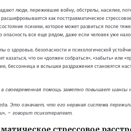
адают люди, пережившие войну, обстрелы, насилие, поте
расшифровывается как посттравматическое стрессовое 
 состояние психики, которое может развиться после тяж
то опасность все еще рядом, даже если человек уже нах
ы о здоровье, безопасности и психологической устойч
т казаться, что он «должен собраться», «забыть» или «п
ние, бессонница и вспышки раздражения становятся нас
, а своевременная помощь заметно повышает шансы н
гда. Это означает, что его нервная система пережила
и», – говорит психотерапевт.
матическое стрессовое расстр