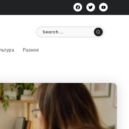
льтура
Разное