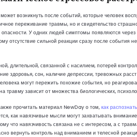
может возникнуть после событий, которые человек воспр
личное переживание травмы, но и свидетельство страшно
опасности. У одних людей симптомы появляются через н
му отсутствие сильной реакции сразу после события не 
ой, длительной, связанной с насилием, потерей контро
ие здоровья, сон, наличие депрессии, тревожных расст
человека могут пережить похожие события, но реагиров
я на травму зависит от множества биологических, психол
акже прочитать материал NewDay о том,
как распознать
яется, как навязчивые мысли могут захватывать внимани
ому что навязчивость связана не с интересом, а с тра
асно вернуть контроль над вниманием и телесной реакци