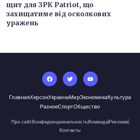
щит для ЗРК Patriot, що
захищатиме від осколкових
уражень
Главная
Херсон
Украина
Мир
Экономика
Культура
Разное
Спорт
Общество
Про сайт
Конфиденциональность
Команда
Реклама
Контакты