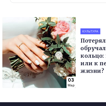
КУЛЬТУРА
Потеря
обручал
кольцо:
или к п
жизни?
03
Мар