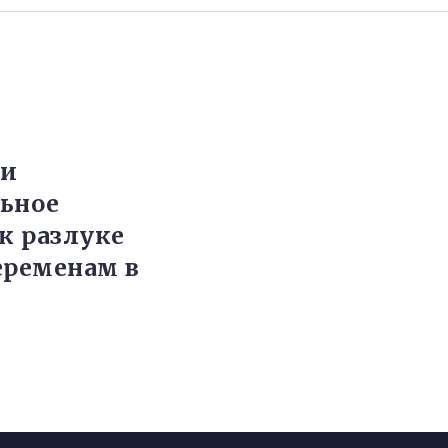
ли
ьное
 к разлуке
еременам в