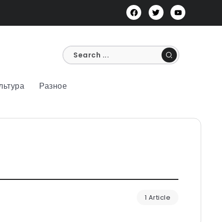
льтура
Разное
1 Article