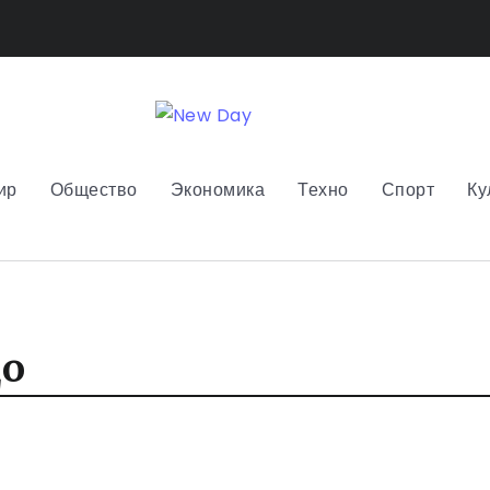
ир
Общество
Экономика
Техно
Спорт
Ку
цо