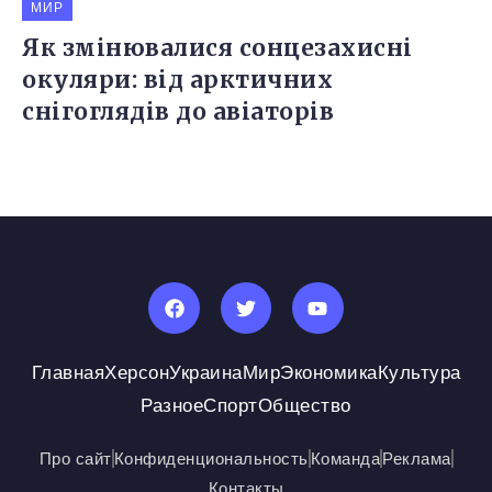
МИР
Як змінювалися сонцезахисні
окуляри: від арктичних
снігоглядів до авіаторів
Главная
Херсон
Украина
Мир
Экономика
Культура
Разное
Спорт
Общество
Про сайт
Конфиденциональность
Команда
Реклама
Контакты