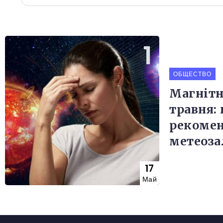
ОБЩЕСТВО
Магнітн
травня: 
рекомен
метеоз
17
Май