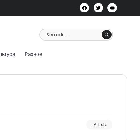
льтура
Разное
1 Article