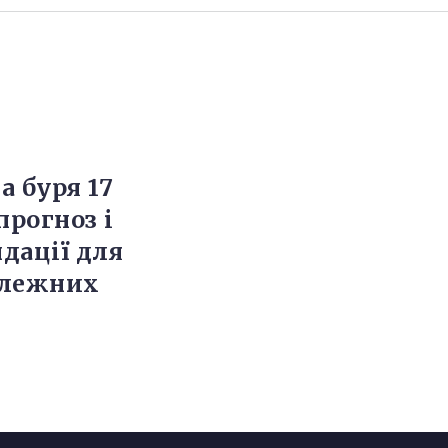
а буря 17
прогноз і
дації для
алежних