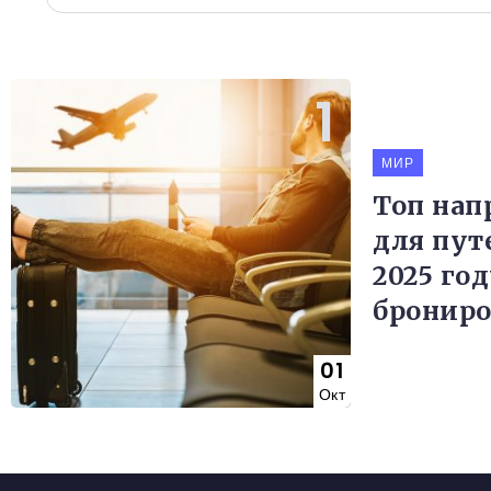
МИР
Топ нап
для пут
2025 го
брониро
01
Окт