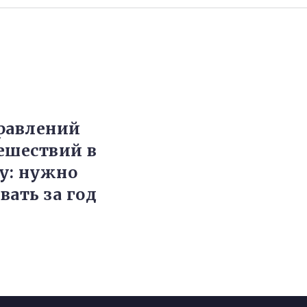
равлений
ешествий в
ду: нужно
вать за год