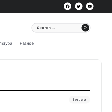
льтура
Разное
1 Article