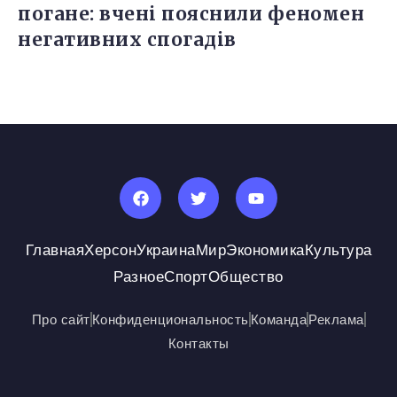
погане: вчені пояснили феномен
негативних спогадів
Главная
Херсон
Украина
Мир
Экономика
Культура
Разное
Спорт
Общество
Про сайт
Конфиденциональность
Команда
Реклама
Контакты