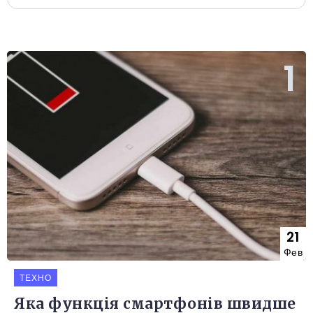
21
Фев
ТЕХНО
Яка функція смартфонів швидше