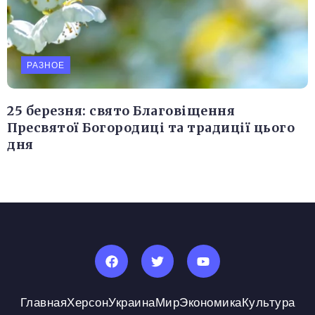
РАЗНОЕ
25 березня: свято Благовіщення
Пресвятої Богородиці та традиції цього
дня
Главная
Херсон
Украина
Мир
Экономика
Культура