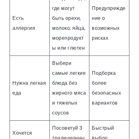
где могут
Предупрежде
Есть
быть орехи,
ние о
аллергия
молоко, яйца,
возможных
морепродукт
рисках
ы или глютен
Выбери
самые легкие
Подборка
Нужна легкая
блюда без
более
еда
жирного мяса
безопасных
и тяжелых
вариантов
соусов
Посоветуй 3
Быстрый
Хочется
традиционны
выбор