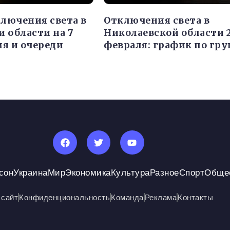
лючения света в
Отключения света в
и области на 7
Николаевской области 
мя и очереди
февраля: график по гр
сон
Украина
Мир
Экономика
Культура
Разное
Спорт
Обще
 сайт
Конфиденциональность
Команда
Реклама
Контакты