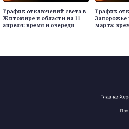
График отключений света в
График отк
Житомире и области на 11
Запорожье 
апреля: время и очереди
марта: вре
Главная
Хер
Про