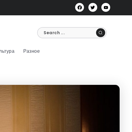
льтура
Разное