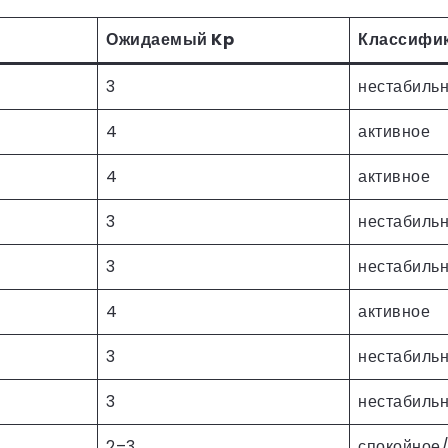
Ожидаемый Kp
Классифи
3
нестабиль
4
активное
4
активное
3
нестабиль
3
нестабиль
4
активное
3
нестабиль
3
нестабиль
2–3
спокойное