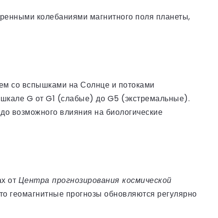
еренными колебаниями магнитного поля планеты,
ем со вспышками на Солнце и потоками
 шкале G от G1 (слабые) до G5 (экстремальные).
 до возможного влияния на биологические
ах от
Центра прогнозирования космической
что геомагнитные прогнозы обновляются регулярно