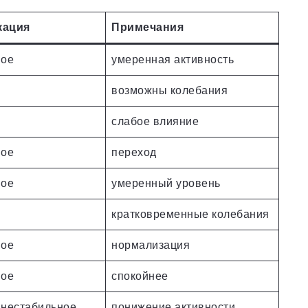
кация
Примечания
ное
умеренная активность
возможны колебания
слабое влияние
ное
переход
ное
умеренный уровень
кратковременные колебания
ное
нормализация
ное
спокойнее
/нестабильное
понижение активности