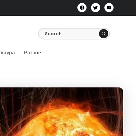
льтура
Разное