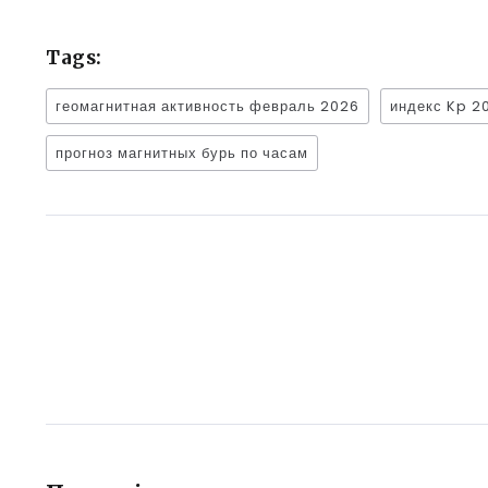
Tags:
геомагнитная активность февраль 2026
индекс Kp 2
прогноз магнитных бурь по часам