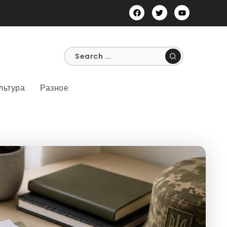
льтура
Разное