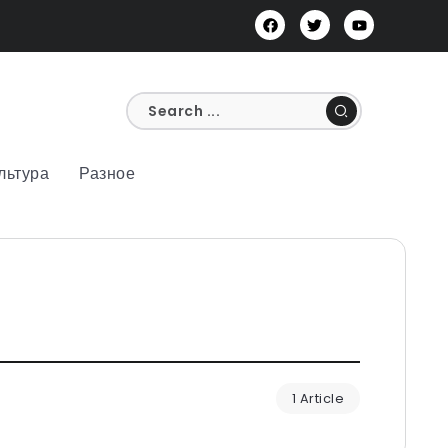
льтура
Разное
1 Article