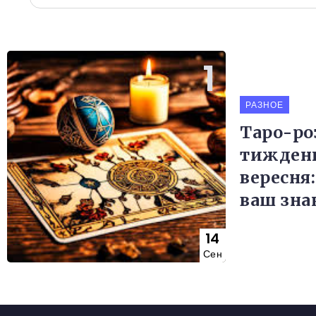
РАЗНОЕ
Таро-ро
тиждень 
вересня:
ваш зна
14
Сен