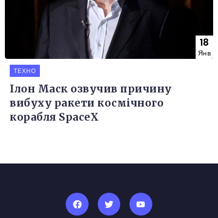
18
Янв
ТЕХНО
Ілон Маск озвучив причину
вибуху ракети космічного
корабля SpaceX