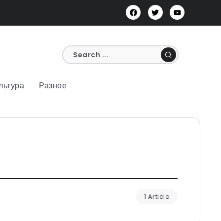
льтура
Разное
1 Article