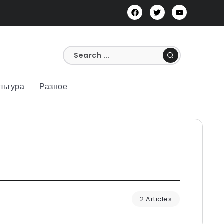
льтура
Разное
2 Articles