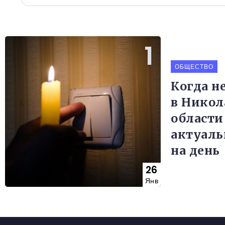
ОБЩЕСТВО
Когда не
в Никол
области
актуал
на день
26
Янв