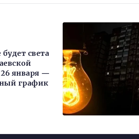
 будет света
аевской
 26 января —
ьный график