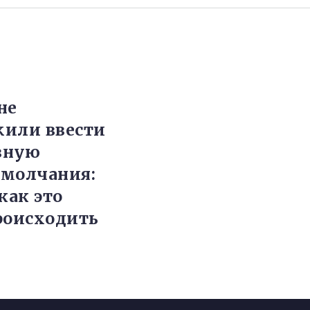
не
или ввести
вную
молчания:
как это
роисходить