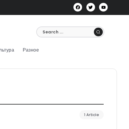
льтура
Разное
1 Article