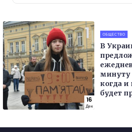
ОБЩЕСТВО
В Украи
предлож
ежедне
минуту 
когда и 
будет п
16
Дек