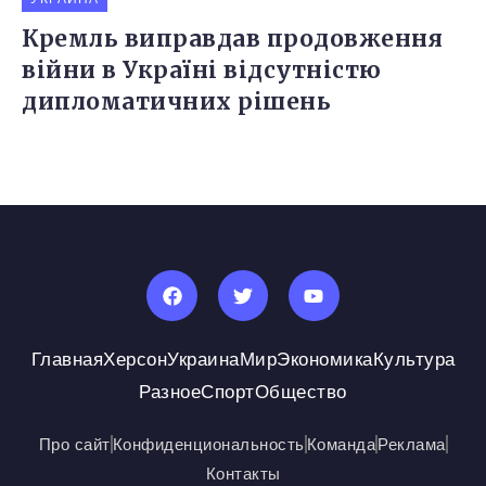
Кремль виправдав продовження
війни в Україні відсутністю
дипломатичних рішень
Главная
Херсон
Украина
Мир
Экономика
Культура
Разное
Спорт
Общество
Про сайт
Конфиденциональность
Команда
Реклама
Контакты