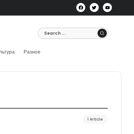
льтура
Разное
1 Article