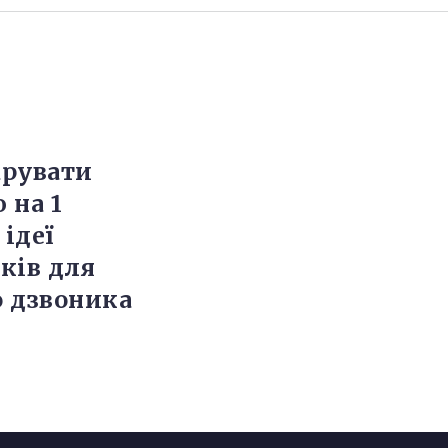
рувати
 на 1
 ідеї
ків для
 дзвоника