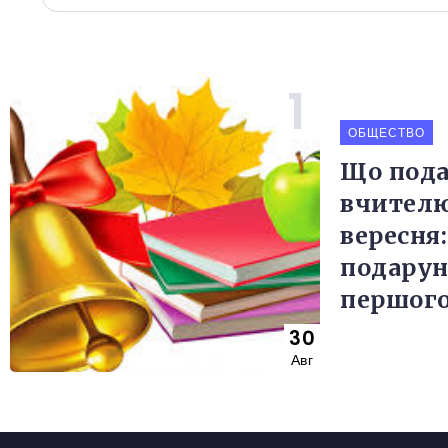
ОБЩЕСТВО
Що пода
вчителю
вересня:
подарун
першого
30
Авг