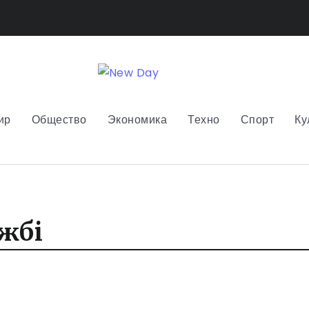
ир
Общество
Экономика
Техно
Спорт
Ку
жбі