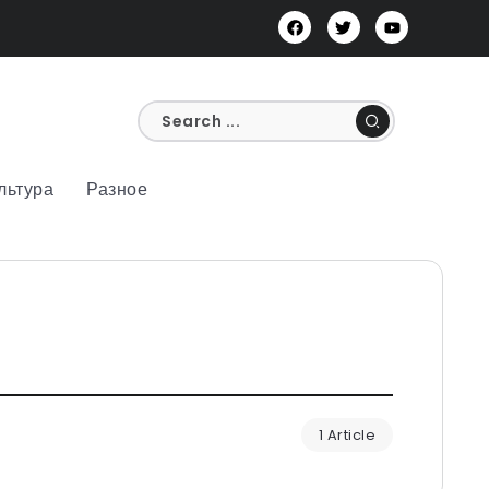
льтура
Разное
1 Article