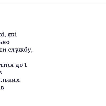
і, які
ьно
и службу,
тися до 1
з
альних
ів