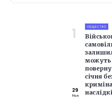
ОБЩЕСТВО
Військов
самовіл
залишил
можуть
поверну
січня бе
кримін
29
наслідк
Ноя