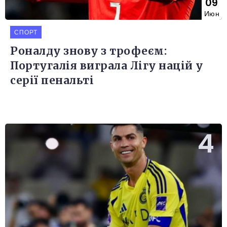
09
Июн
СПОРТ
Роналду знову з трофеєм:
Португалія виграла Лігу націй у
серії пенальті