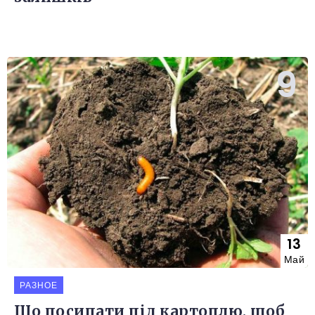
13
Май
РАЗНОЕ
Що посипати під картоплю, щоб