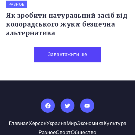
РАЗНОЕ
Як зробити натуральний засіб від
колорадського жука: безпечна
альтернатива
Завантажити ще
Главная
Херсон
Украина
Мир
Экономика
Культура
Разное
Спорт
Общество