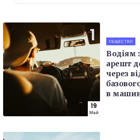
ОБЩЕСТВО
Водіям 
арешт до
через ві
базовог
в машин
19
Май