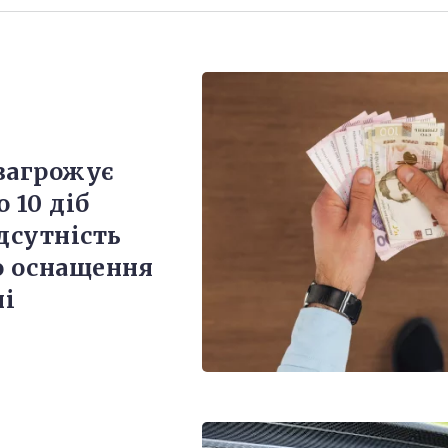
загрожує
 10 діб
дсутність
о оснащення
і