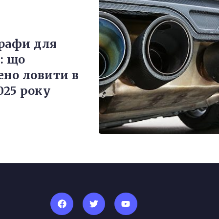
рафи для
: що
ено ловити в
025 року