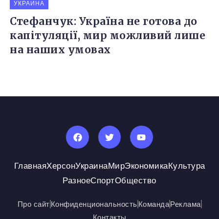
УКРАИНА
Стефанчук: Україна не готова до
капітуляції, мир можливий лише
на наших умовах
Главная
Херсон
Украина
Мир
Экономика
Культура
Разное
Спорт
Общество
Про сайт
Конфиденциональность
Команда
Реклама
Контакты