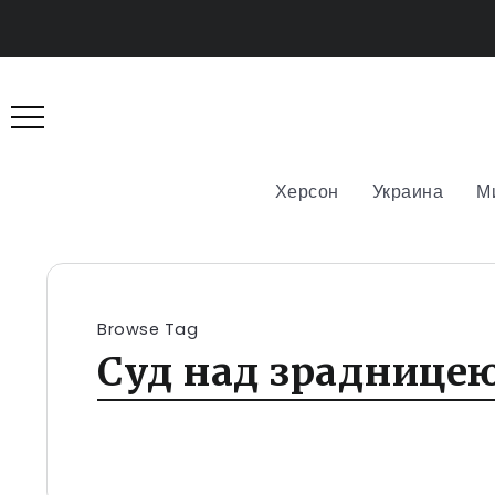
Херсон
Украина
М
Browse Tag
Суд над зраднице