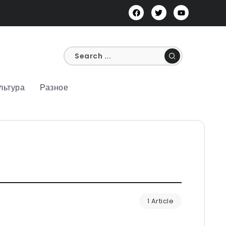
льтура
Разное
1 Article