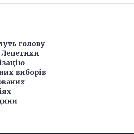
уть голову
 Лепетихи
нізацію
них виборів
ованих
іях
щини