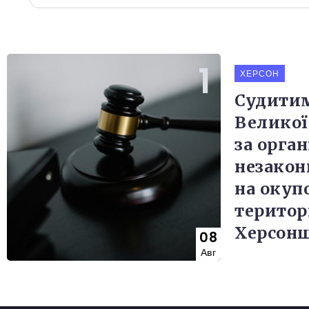
ХЕРСОН
Судитим
Великої
за орга
незакон
на окуп
територ
Херсон
08
Авг