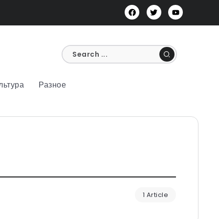
льтура
Разное
1 Article