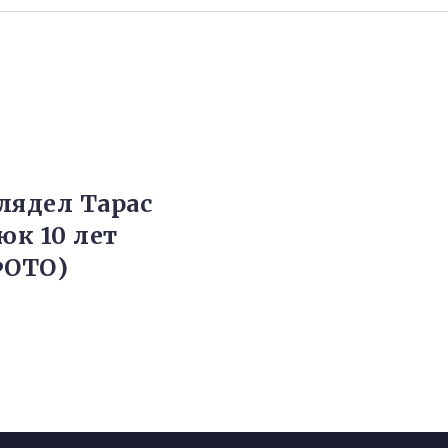
лядел Тарас
к 10 лет
ФОТО)