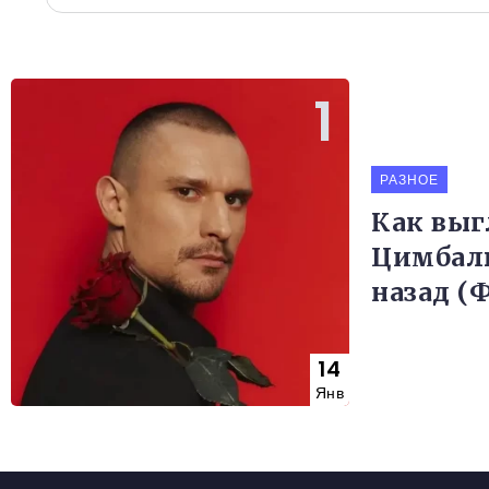
РАЗНОЕ
Как выг
Цимбалю
назад (
14
Янв