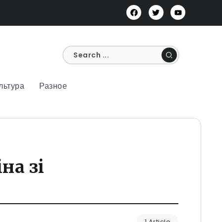
льтура
Разное
на зі
1 Article