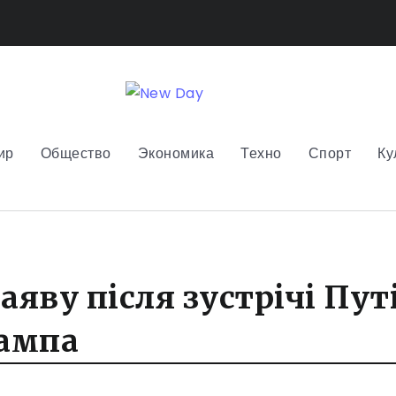
ир
Общество
Экономика
Техно
Спорт
Ку
аяву після зустрічі Путі
ампа