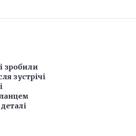
і зробили
сля зустрічі
і
сланцем
 деталі