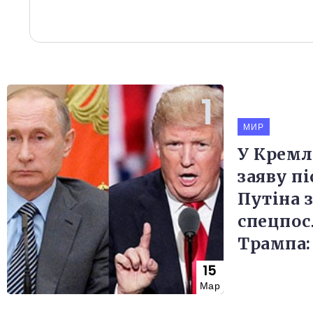
МИР
У Кремл
заяву пі
Путіна з
спецпо
Трампа:
15
Мар