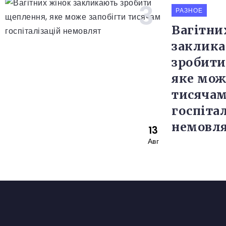
РАЗНОЕ
Вагітни
заклик
зробити
яке мож
тисяча
госпіта
немовл
13
Авг