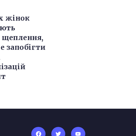
х жінок
ають
 щеплення,
е запобігти
м
лізацій
ят