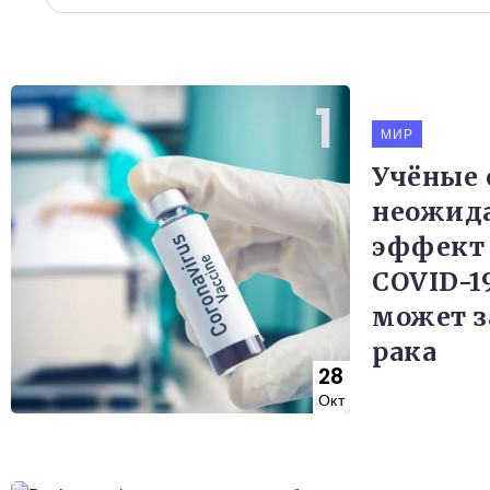
МИР
Учёные
неожид
эффект
COVID-1
может з
рака
28
Окт