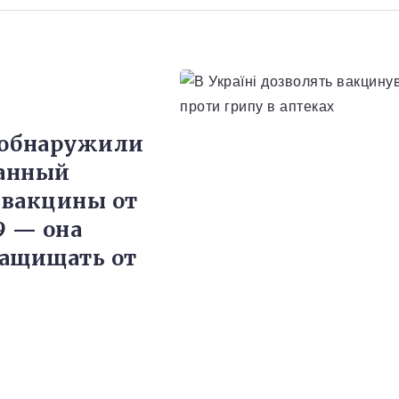
 обнаружили
анный
 вакцины от
9 — она
ащищать от