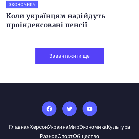
ЭКОНОМИКА
Коли українцям надійдуть
проіндексовані пенсії
Завантажити ще
Главная
Херсон
Украина
Мир
Экономика
Культура
Разное
Спорт
Общество