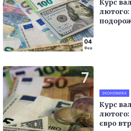
Курс ва
лютого: 
подоро
04
Фев
ЭКОНОМИКА
Курс вал
лютого:
євро втр