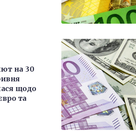
лют на 30
ривня
ася щодо
євро та