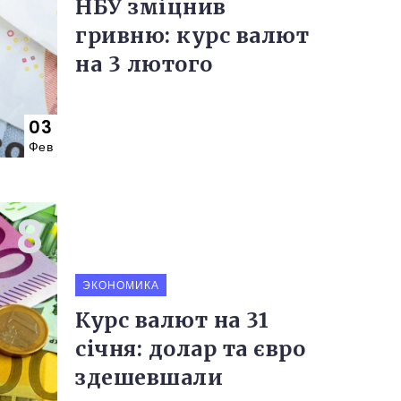
НБУ зміцнив
гривню: курс валют
на 3 лютого
03
Фев
ЭКОНОМИКА
Курс валют на 31
січня: долар та євро
здешевшали