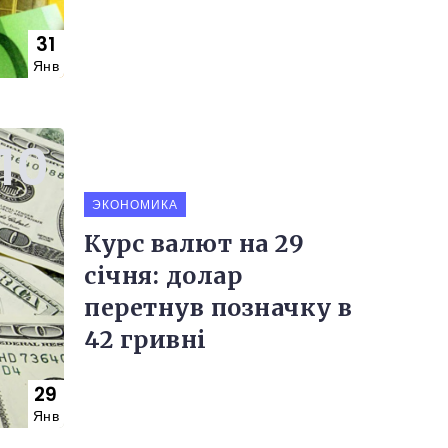
31
Янв
ЭКОНОМИКА
Курс валют на 29
січня: долар
перетнув позначку в
42 гривні
29
Янв