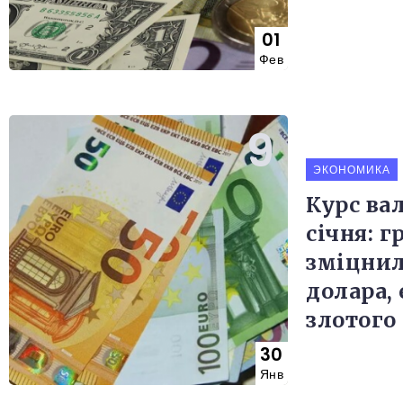
01
Фев
ЭКОНОМИКА
Курс ва
січня: г
зміцнил
долара, 
злотого
30
Янв