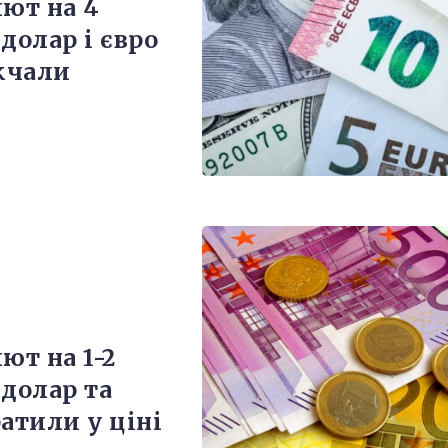
лют на 4
долар і євро
жчали
ют на 1-2
 долар та
атили у ціні