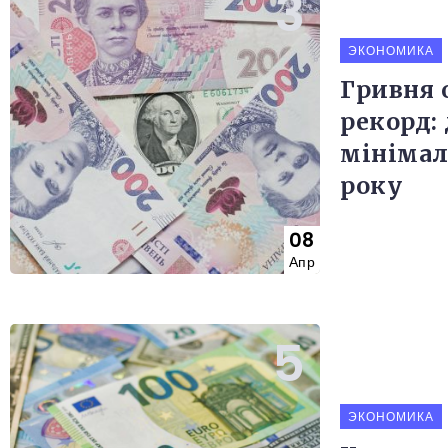
ЭКОНОМИКА
Гривня 
рекорд:
мінімал
року
08
Апр
ЭКОНОМИКА