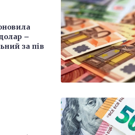
оновила
 долар –
ьний за пів