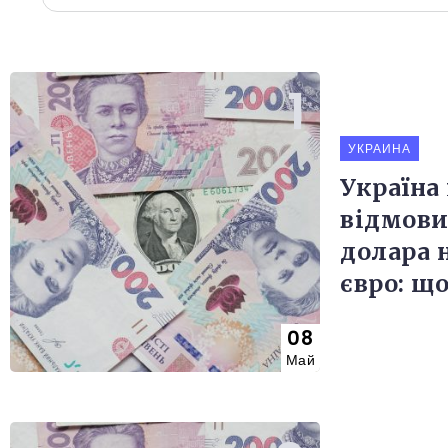
УКРАИНА
Україна
відмови
долара 
євро: щ
08
Май