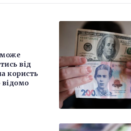
 може
тись від
на користь
о відомо