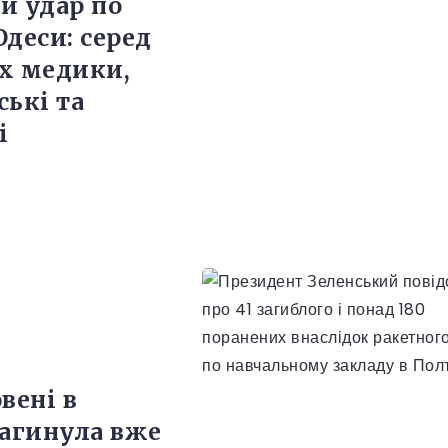
й удар по
Одеси: серед
х медики,
ські та
і
вені в
загинула вже