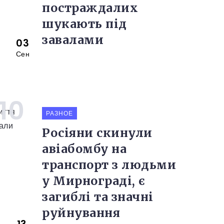
постраждалих
шукають під
завалами
03
Сен
РАЗНОЕ
Росіяни скинули
авіабомбу на
транспорт з людьми
у Мирнограді, є
загиблі та значні
руйнування