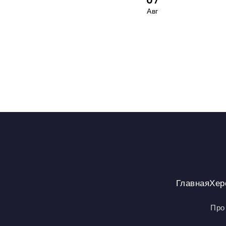
07
Авг
Главная
Хер
Про