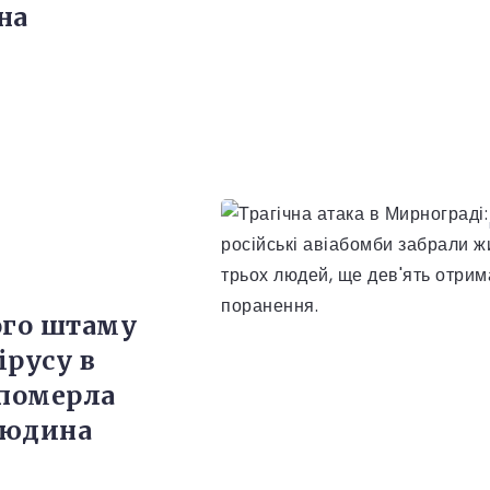
на
ого штаму
ірусу в
 померла
людина