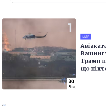
МИР
Авіакат
Вашинг
Трамп п
що ніхт
30
Янв