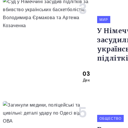
МИР
У Німеч
засудил
українс
підлітк
03
Дек
ОБЩЕСТВО