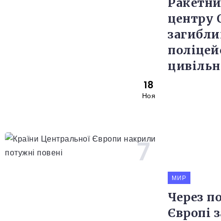
Ракетни
центру 
загибли
поліцей
цивільн
18
Ноя
МИР
Через по
Європі 