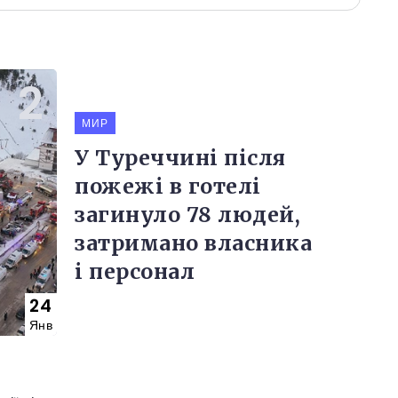
МИР
У Туреччині після
пожежі в готелі
загинуло 78 людей,
затримано власника
і персонал
24
Янв