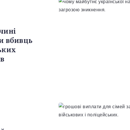
чині
и вбивць
ьких
ів