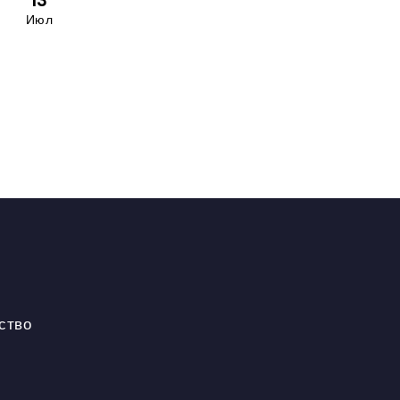
13
Июл
ство