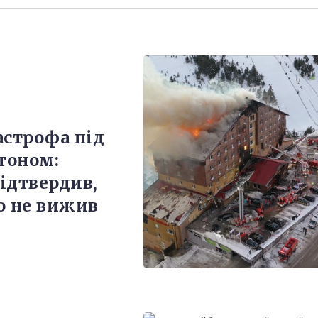
астрофа під
тоном:
ідтвердив,
о не вижив