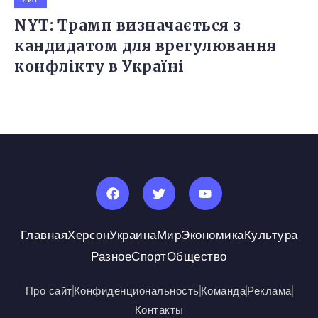
NYT: Трамп визначається з
кандидатом для врегулювання
конфлікту в Україні
Главная
Херсон
Украина
Мир
Экономика
Культура
Разное
Спорт
Общество
Про сайт
Конфиденциональность
Команда
Реклама
Контакты