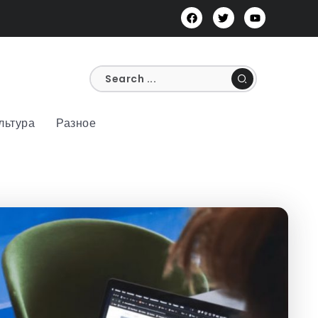
льтура
Разное