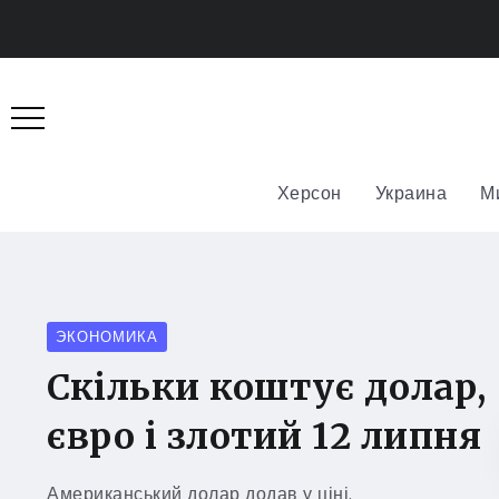
Херсон
Украина
М
ЭКОНОМИКА
Скільки коштує долар,
євро і злотий 12 липня
Американський долар додав у ціні.