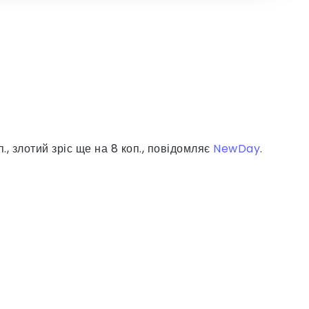
., злотий зріс ще на 8 коп., повідомляє
NewDay
.