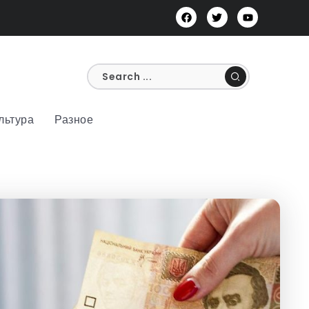
льтура
Разное