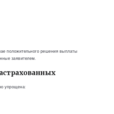
учае положительного решения выплаты
анные заявителем.
застрахованных
но упрощена: